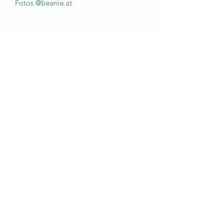
Fotos @beanie.at
Impressum
AGB
Datenschutz
Zahlung und Versand
Widerrufsbelehrung
@ 2026 Fuchsteich Alpakas
Kontakt:
Fuchsteich Alpakas
Stölzles 14
3942 Hirschbach