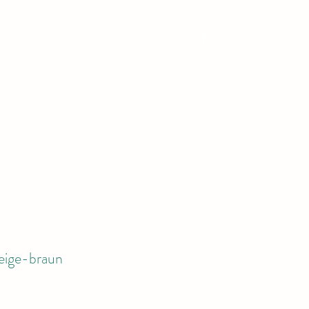
m
Wanderungen
Hofladen
Kontakt
beige-braun