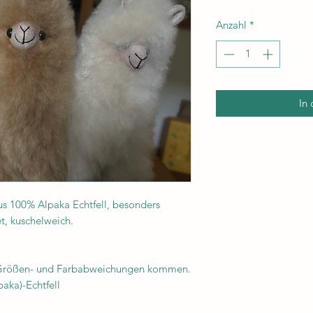
Anzahl
*
In
us 100% Alpaka Echtfell, besonders
et, kuschelweich.
u Größen- und Farbabweichungen kommen.
aka)-Echtfell