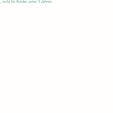
 nicht für Kinder unter 3 Jahren
Kontakt:
Fuchsteich Alpakas
Stölzles 14
3942 Hirschbach
Tel. 0664 99035873
fuchsteich.alpakas@gmail.com