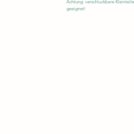
Achtung: verschluckbare Kleinteile,
geeignet!
Impressum
AGB
Datenschutz
Zahlung und Versand
Widerrufsbelehrung
@ 2026 Fuchsteich Alpakas